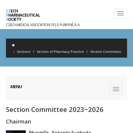
CZ
ECH
P
HARMACEUTICAL
S
OCIETY
CZECH MEDICAL ASSOCIATION OF J. E. PURKYNĚ, R. A.
Sections
/
Section of Pharmacy Practice
/
Section Committee
MENU
Section Committee 2023−2026
Chairman
PharmDr. Antonín Svoboda