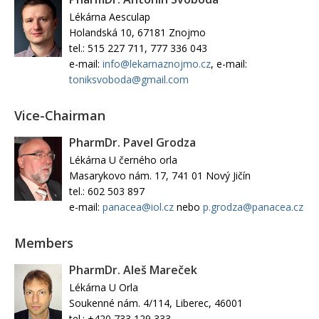
Lékárna Aesculap
Holandská 10, 67181 Znojmo
tel.: 515 227 711, 777 336 043
e-mail:
info@lekarnaznojmo.cz
, e-mail:
toniksvoboda@gmail.com
Vice-Chairman
PharmDr. Pavel Grodza
Lékárna U černého orla
Masarykovo nám. 17, 741 01 Nový Jičín
tel.: 602 503 897
e-mail:
panacea@iol.cz
nebo
p.grodza@panacea.cz
Members
PharmDr. Aleš Mareček
Lékárna U Orla
Soukenné nám. 4/114, Liberec, 46001
tel.: +420 733 129 333