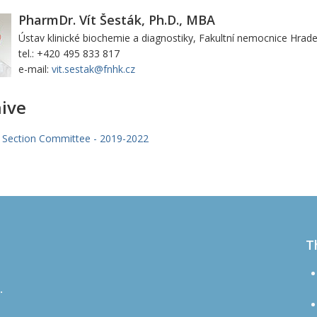
PharmDr. Vít Šesták, Ph.D., MBA
Ústav klinické biochemie a diagnostiky, Fakultní nemocnice Hrad
tel.: +420 495 833 817
e-mail:
vit.sestak@fnhk.cz
ive
 Section Committee - 2019-2022
T
.