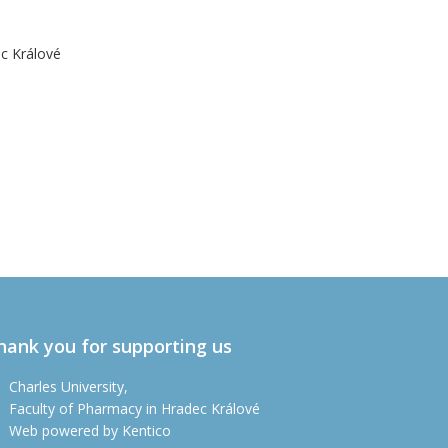
ec Králové
hank you for supporting us
Charles University,
Faculty of Pharmacy in Hradec Králové
Web powered by Kentico