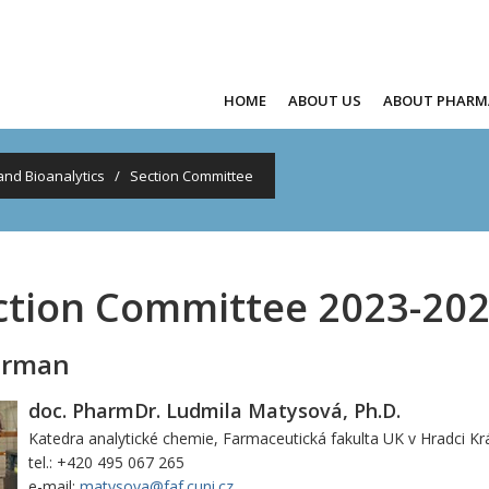
HOME
ABOUT US
ABOUT PHARM
and Bioanalytics
/
Section Committee
ction Committee 2023-20
irman
doc. PharmDr. Ludmila Matysová, Ph.D.
Katedra analytické chemie, Farmaceutická fakulta UK v Hradci Kr
tel.: +420 495 067 265
e-mail:
matysova@faf.cuni.cz