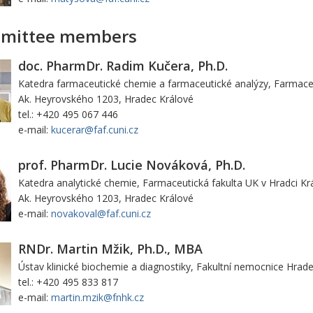
mittee members
doc. PharmDr. Radim Kučera, Ph.D.
Katedra farmaceutické chemie a farmaceutické analýzy, Farmaceu
Ak. Heyrovského 1203, Hradec Králové
tel.: +420 495 067 446
e-mail:
kucerar@faf.cuni.cz
prof. PharmDr. Lucie Nováková, Ph.D.
Katedra analytické chemie, Farmaceutická fakulta UK v Hradci Kr
Ak. Heyrovského 1203, Hradec Králové
e-mail:
novakoval@faf.cuni.cz
RNDr. Martin Mžik, Ph.D., MBA
Ústav klinické biochemie a diagnostiky, Fakultní nemocnice Hrad
tel.: +420 495 833 817
e-mail:
martin.mzik@fnhk.cz