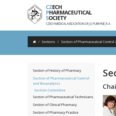
CZ
ECH
P
HARMACEUTICAL
S
OCIETY
CZECH MEDICAL ASSOCIATION OF J. E. PURKYNĚ, R. A.
Sections
/
Section of Pharmaceutical Control 
Se
Section of History of Pharmacy
Section of Pharmaceutical Control
and Bioanalytics
Cha
Section Committee
Section of Pharmaceutical Technicians
Section of Clinical Pharmacy
Section of Pharmacy Practice