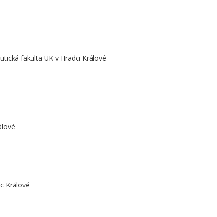
tická fakulta UK v Hradci Králové
álové
ec Králové