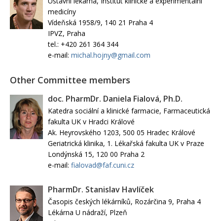
Ústavní lékárna, Institut klinické a experimentální
medicíny
Vídeňská 1958/9, 140 21 Praha 4
IPVZ, Praha
tel.: +420 261 364 344
e-mail:
michal.hojny@gmail.com
Other Committee members
doc. PharmDr. Daniela Fialová, Ph.D.
Katedra sociální a klinické farmacie, Farmaceutická
fakulta UK v Hradci Králové
Ak. Heyrovského 1203, 500 05 Hradec Králové
Geriatrická klinika, 1. Lékařská fakulta UK v Praze
Londýnská 15, 120 00 Praha 2
e-mail:
fialovad@faf.cuni.cz
PharmDr. Stanislav Havlíček
Časopis českých lékárníků, Rozárčina 9, Praha 4
Lékárna U nádraží, Plzeň