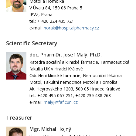
Motol a Homolka
V Úvalu 84, 150 06 Praha 5
IPVZ, Praha
tel.: + 420 224 435 721
e-mail:
horak@hospitalpharmacy.cz
Scientific Secretary
doc. PharmDr. Josef Malý, Ph.D.
Katedra sociální a klinické farmacie, Farmaceutická
fakulta UK v Hradci Králové
Oddělení klinické farmacie, Nemocniční lékárna
Motol, Fakultní nemocnice Motol a Homolka
Ak. Heyrovského 1203, 500 05 Hradec Králové
tel.: +420 495 067 251, +420 739 488 263
e-mail:
malyj@faf.cuni.cz
Treasurer
Mgr. Michal Hojný