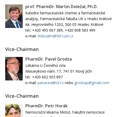
prof. PharmDr. Martin Doležal, Ph.D.
Katedra farmaceutické chemie a farmaceutické
analýzy, Farmaceutická fakulta UK v Hradci Králové
Ak. Heyrovského 1203, 500 05 Hradec Králové
tel.: +420 495 067 389, +420 608 583 499
e-mail:
dolezalm@faf.cuni.cz
Vice-Chairman
PharmDr. Pavel Grodza
Lékárna U Černého orla
Masarykovo nám. 17, 741 01 Nový Jičín
tel.: +420 602 503 897
e-mail:
panacea@iol.cz
nebo
grodzap@gmail.com
Vice-Chairman
PharmDr. Petr Horák
Nemocniční lékárna Motol, Fakultní nemocnice