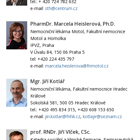
tel.: + 420 724 782 632
e-mail:
sth@centrum.cz
PharmDr. Marcela Heislerová, Ph.D.
Nemocniční lékárna Motol, Fakultní nemocnice
Motol a Homolka
IPVZ, Praha
V Úvalu 84, 150 06 Praha 5
tel: +420 224 435 797
e-mail:
marcela.heislerova@fnmotol.cz
Mgr. Jiří Kotlář
Nemocniční lékárna, Fakultní nemocnice Hradec
Králové
Sokolská 581, 500 05 Hradec Králové
tel.: +420 495 834 315, +420 608 153 650
e-mail:
jiri.kotlar@fnhk.cz
,
kotlajir@seznam.cz
prof. RNDr. Jiří Vlček, CSc.
Katedra sociální a klinické farmacie, Farmaceutická