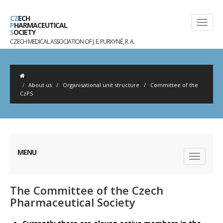
CZ
ECH
P
HARMACEUTICAL
S
OCIETY
CZECH MEDICAL ASSOCIATION OF J. E. PURKYNĚ, R. A.
About us
/
Organisational unit structure
/
Committee of the
CzPS
MENU
The Committee of the Czech
Pharmaceutical Society